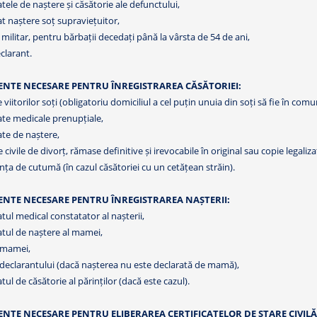
catele de naștere și căsătorie ale defunctului,
cat naștere soț supraviețuitor,
l militar, pentru bărbații decedați până la vârsta de 54 de ani,
eclarant.
NTE NECESARE PENTRU ÎNREGISTRAREA CĂSĂTORIEI:
le viitorilor soți (obligatoriu domiciliul a cel puțin unuia din soți să fie în com
cate medicale prenupțiale,
cate de naștere,
e civile de divorț, rămase definitive și irevocabile în original sau copie legaliza
nța de cutumă (în cazul căsătoriei cu un cetățean străin).
NTE NECESARE PENTRU ÎNREGISTRAREA NAȘTERII:
catul medical constatator al nașterii,
catul de naștere al mamei,
l mamei,
l declarantului (dacă nașterea nu este declarată de mamă),
atul de căsătorie al părinților (dacă este cazul).
TE NECESARE PENTRU ELIBERAREA CERTIFICATELOR DE STARE CIVILĂ