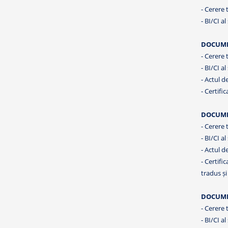
- Cerere t
- BI/CI al
DOCUME
- Cerere t
- BI/CI al
- Actul d
- Certifi
DOCUME
- Cerere t
- BI/CI al
- Actul d
- Certifi
tradus și 
DOCUMEN
- Cerere t
- BI/CI al