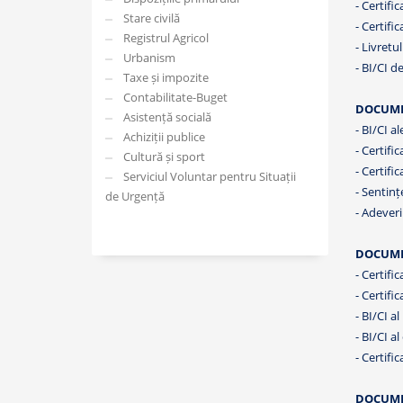
- Certifi
Stare civilă
- Certifi
Registrul Agricol
- Livretu
Urbanism
- BI/CI d
Taxe și impozite
Contabilitate-Buget
DOCUME
Asistență socială
- BI/CI a
Achiziții publice
- Certifi
Cultură și sport
- Certifi
Serviciul Voluntar pentru Situații
- Sentinț
de Urgență
- Adeveri
DOCUME
- Certifi
- Certifi
- BI/CI a
- BI/CI a
- Certific
DOCUMEN