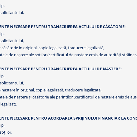
ip,
 solicitantului,
NTE NECESARE PENTRU TRANSCRIEREA ACTULUI DE CĂSĂTORIE:
ip,
 solicitantului,
e căsătorie în original, copie legalizată, traducere legalizată,
catele de naștere ale soților (certificatul de naștere emis de autorități străine va
NTE NECESARE PENTRU TRANSCRIEREA ACTULUI DE NAȘTERE:
ip,
 solicitantului,
e naștere în original, copie legalizată, traducere legalizată,
catele de naștere și căsătorie ale părinților (certificatul de naștere emis de auto
legalizat).
TE NECESARE PENTRU ACORDAREA SPRIJINULUI FINANCIAR LA CONST
ip,
 soților,