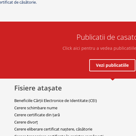
ertificat de căsătorie.
Publicatii de casat
Click aici pentru a vedea publicatiil
Vezi publicatiile
Fisiere atașate
Beneficiile Cărții Electronice de Identitate (CEI)
Cerere schimbare nume
Cerere certificate din țară
Cerere divorț
Cerere eliberare certificat naștere, căsătorie