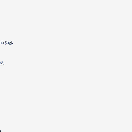
una Șag),
tă,
: