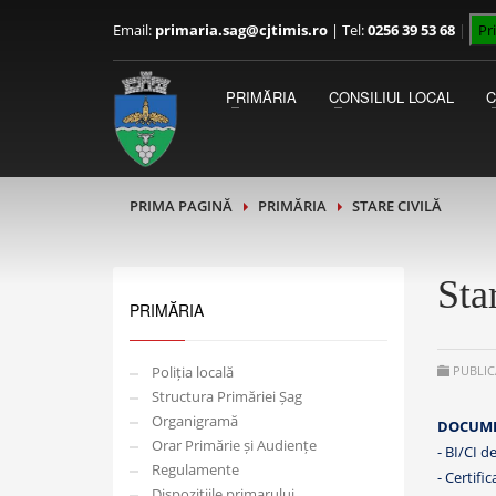
Email:
primaria.sag@cjtimis.ro
|
Tel:
0256 39 53 68
|
Pr
PRIMAR
Luni - Miercuri 09:00 - 13:00
PRIMĂRIA
CONSILIUL LOCAL
Joi - Vineri 13:00 - 15:00
PRIMA PAGINĂ
PRIMĂRIA
STARE CIVILĂ
Sta
PRIMĂRIA
Poliția locală
PUBLIC
Structura Primăriei Șag
Organigramă
DOCUME
Orar Primărie și Audiențe
- BI/CI d
Regulamente
- Certifi
Dispozițiile primarului