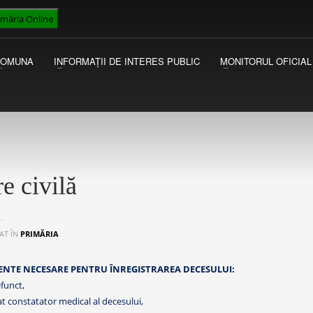
imăria Online
VICEPRIMAR
I
Luni - Miercuri 13:00 - 15:00
Ac
COMUNA
INFORMAȚII DE INTERES PUBLIC
MONITORUL OFICIAL
Joi - Vineri 09:00 - 13:00
au
Ma
re civilă
AT ÎN
PRIMĂRIA
NTE NECESARE PENTRU ÎNREGISTRAREA DECESULUI:
efunct,
cat constatator medical al decesului,