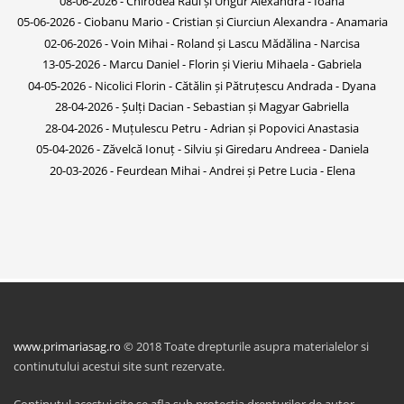
08-06-2026 - Chirodea Raul și Ungur Alexandra - Ioana
05-06-2026 - Ciobanu Mario - Cristian și Ciurciun Alexandra - Anamaria
02-06-2026 - Voin Mihai - Roland și Lascu Mădălina - Narcisa
13-05-2026 - Marcu Daniel - Florin și Vieriu Mihaela - Gabriela
04-05-2026 - Nicolici Florin - Cătălin și Pătruțescu Andrada - Dyana
28-04-2026 - Șulți Dacian - Sebastian și Magyar Gabriella
28-04-2026 - Muțulescu Petru - Adrian și Popovici Anastasia
05-04-2026 - Zăvelcă Ionuț - Silviu și Giredaru Andreea - Daniela
20-03-2026 - Feurdean Mihai - Andrei și Petre Lucia - Elena
www.primariasag.ro
© 2018 Toate drepturile asupra materialelor si
continutului acestui site sunt rezervate.