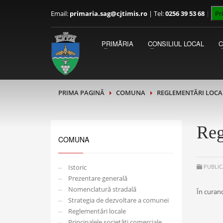
Email:
primaria.sag@cjtimis.ro
|
Tel:
0256 39 53 68
|
Pr
PRIMAR
Luni - Miercuri 09:00 - 13:00
PRIMĂRIA
CONSILIUL LOCAL
Joi - Vineri 13:00 - 15:00
PRIMA PAGINĂ
COMUNA
REGLEMENTĂRI LOCA
Reg
COMUNA
Istoric
PUBLIC
Prezentare generală
Nomenclatură stradală
În curan
Strategia de dezvoltare a comunei
Reglementări locale
Principalele societăți comerciale