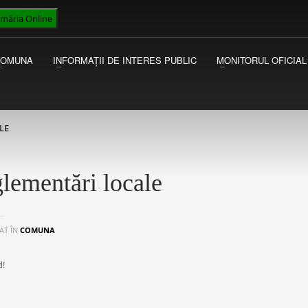
imăria Online
VICEPRIMAR
I
Luni - Miercuri 13:00 - 15:00
Ac
COMUNA
INFORMAȚII DE INTERES PUBLIC
MONITORUL OFICIAL
Joi - Vineri 09:00 - 13:00
au
Ma
LE
lementări locale
AT ÎN
COMUNA
d!