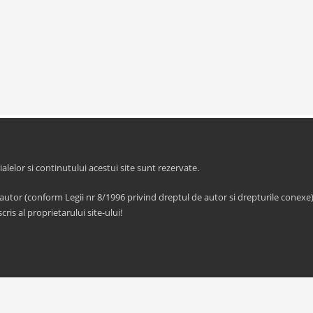
elor si continutului acestui site sunt rezervate.
 autor (conform Legii nr 8/1996 privind dreptul de autor si drepturile conexe)
cris al proprietarului site-ului!