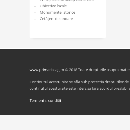
Obiective locale
Monumente Istorice
Cetățeni de onoare
www.primariasag.ro
© 2018 Toate drepturile asupra material
Continutul acestui site se afla sub protectia drepturilor de
continutul acestui site este interzisa fara acordul prealabil s
Termeni si conditii