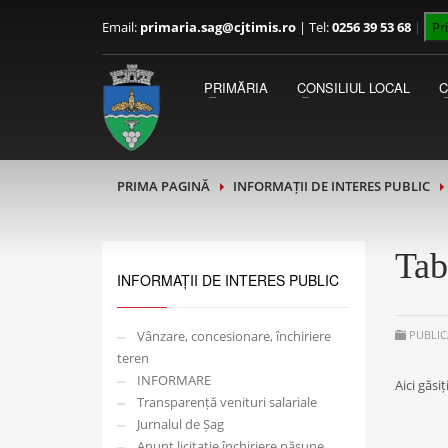
Email:
primaria.sag@cjtimis.ro
|
Tel:
0256 39 53 68
|
Pr
PRIMAR
Luni - Miercuri 09:00 - 13:00
PRIMĂRIA
CONSILIUL LOCAL
Joi - Vineri 13:00 - 15:00
PRIMA PAGINĂ
INFORMAȚII DE INTERES PUBLIC
Tab
INFORMAȚII DE INTERES PUBLIC
Vânzare, concesionare, închiriere
PUBLIC
teren
INFORMARE
Aici găsi
Transparență venituri salariale
Jurnalul de Șag
Anunț licitație închiriere pășune