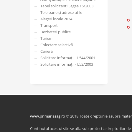
Tabel solicitanți Legea 15/2003
Telefoane și adrese utile
Alegeri locale 2024
Transport
Dezbateri publice
Turism
Colectare selectivă
Carieră
Solicitare informații - L544/2001
Solicitare informații - L52/2003
www.primariasag.ro
© 2018 Toate drepturile asupra material
Continutul acestui site se afla sub protectia drepturilor de