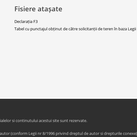
Fisiere atașate
Declarația F3
Tabel cu punctajul obținut de către solicitanții de teren în baza Legi
elor si continutului acestui site sunt rezervate.
 autor (conform Legii nr 8/1996 privind dreptul de autor si drepturile conexe)