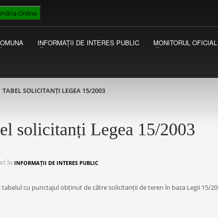
imăria Online
VICEPRIMAR
I
Luni - Miercuri 13:00 - 15:00
Ac
COMUNA
INFORMAȚII DE INTERES PUBLIC
MONITORUL OFICIAL
Joi - Vineri 09:00 - 13:00
au
Ma
TABEL SOLICITANȚI LEGEA 15/2003
el solicitanți Legea 15/2003
AT ÎN
INFORMAȚII DE INTERES PUBLIC
ți tabelul cu punctajul obținut de către solicitanții de teren în baza Legii 15/2