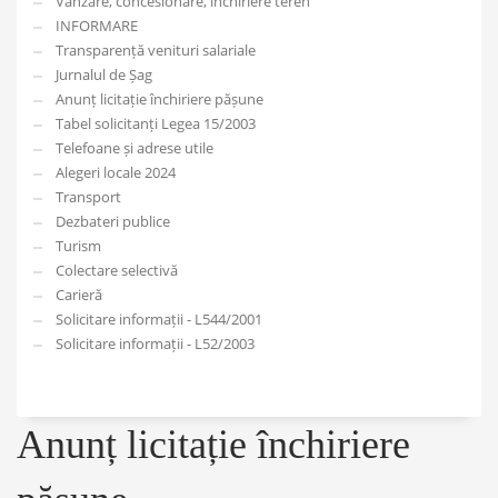
Vânzare, concesionare, închiriere teren
INFORMARE
Transparență venituri salariale
Jurnalul de Șag
Anunț licitație închiriere pășune
Tabel solicitanți Legea 15/2003
Telefoane și adrese utile
Alegeri locale 2024
Transport
Dezbateri publice
Turism
Colectare selectivă
Carieră
Solicitare informații - L544/2001
Solicitare informații - L52/2003
Anunț licitație închiriere