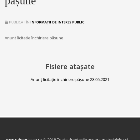
pășune
PUBLICAT ÎN
INFORMAȚII DE INTERES PUBLIC
Anunț licitație închiriere pășune
Fisiere atașate
Anunț licitație închiriere pășune 28.05.2021
www.primariasag.ro
© 2018 Toate drepturile asupra materialelor si