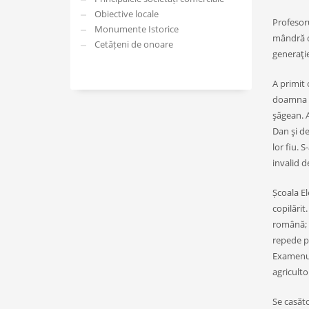
Obiective locale
Profesoru
Monumente Istorice
mândră de
Cetățeni de onoare
generaţie
A primit 
doamna Mi
şăgean. A
Dan şi de
lor fiu. 
invalid d
Școala El
copilărit
română; a
repede pe
Examenul 
agricultor
Se casăto