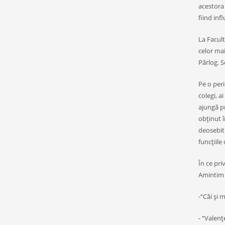
acestora
fiind inf
La Facult
celor ma
Pârlog. S
Pe o peri
colegi, a
ajungă pr
obţinut î
deosebit 
funcţiile
În ce pri
Amintim 
-“Căi şi 
- “Valen