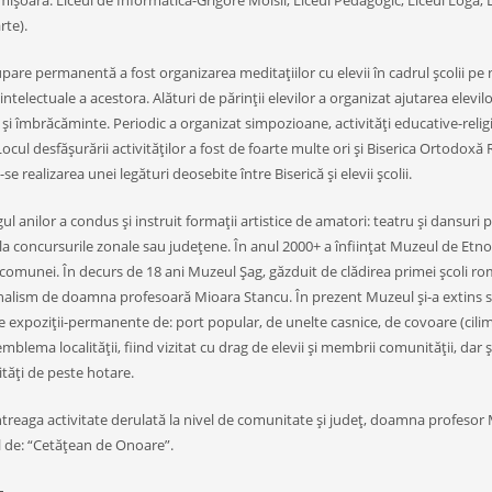
mişoara: Liceul de Informatică-Grigore Moisil, Liceul Pedagogic, Liceul Loga, Lic
rte).
are permanentă a fost organizarea meditaţiilor cu elevii în cadrul şcolii pe ni
 intelectuale a acestora. Alături de părinţii elevilor a organizat ajutarea elevil
şi îmbrăcăminte. Periodic a organizat simpozioane, activităţi educative-religi
 Locul desfăşurării activităţilor a fost de foarte multe ori şi Biserica Ortodoxă
se realizarea unei legături deosebite între Biserică şi elevii şcolii.
ul anilor a condus şi instruit formaţii artistice de amatori: teatru şi dansuri po
la concursurile zonale sau judeţene. În anul 2000+ a înfiinţat Muzeul de Etn
e comunei. În decurs de 18 ani Muzeul Şag, găzduit de clădirea primei şcoli ro
alism de doamna profesoară Mioara Stancu. În prezent Muzeul şi-a extins spaţ
 expoziţii-permanente de: port popular, de unelte casnice, de covoare (cilimur
mblema localităţii, fiind vizitat cu drag de elevii şi membrii comunităţii, dar 
tăţi de peste hotare.
treaga activitate derulată la nivel de comunitate şi judeţ, doamna profesor 
ul de: “Cetăţean de Onoare”.