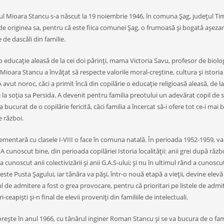
l Mioara Stancu s-a născut la 19 noiembrie 1946, în comuna Şag, judeţul Timiş
 originea sa, pentru că este fiica comunei Şag, o frumoasă şi bogată aşezare
 de dascăli din familie.
o educaţie aleasă de la cei doi părinţi, mama Victoria Savu, profesor de biologi
oara Stancu a învăţat să respecte valorile moral-creştine, cultura şi istori
 avut noroc, căci a primit încă din copilărie o educaţie religioasă aleasă, de
 la soţia sa Persida. A devenit pentru familia preotului un adevărat copil de 
S-a bucurat de o copilărie fericită, căci familia a încercat să-i ofere tot ce-i ma
e război.
ementară cu clasele I-VIII o face în comuna natală. În perioada 1952-1959, va în
. A cunoscut bine, din perioada copilăriei Istoria localităţii: anii grei după 
 cunoscut anii colectivizării şi anii G.A.S-ului; şi nu în ultimul rând a cunos
ste Pusta Şagului, iar tânăra va păşi, într-o nouă etapă a vieţii, devine elev
de admitere a fost o grea provocare, pentru că prioritari pe listele de admiter
i-ceapişti şi-n final de elevii proveniţi din familiile de intelectuali.
reşte în anul 1966, cu tânărul inginer Roman Stancu şi se va bucura de o fa