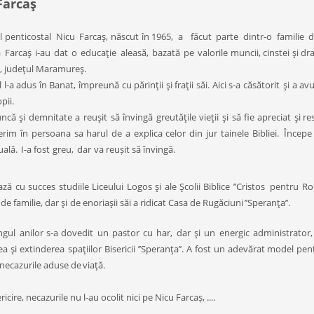
Farcaş
l penticostal
Nicu
Farcaş, născut în 1965,
a
făcut
parte
dintr-o
familie
d
a
Farcaş
i-au
dat
o
educaţie
aleasă,
bazată
pe
valorile muncii, cinstei şi 
 judeţul
Maramureş.
 l-a adus în Banat, împreună cu părinţii şi fraţii săi. Aici s-a căsătorit
şi a avu
pii.
ncă
şi
demnitate
a
reuşit
să
învingă
greutăţile
vieţii
şi
să
fie
apreciat
şi r
rim în persoana sa harul de a explica celor din jur tainele Bibliei.
Începe
uală.
I-a fost
greu,
dar
va reușit să învingă.
ează cu succes studiile
Liceului
Logos şi ale Şcolii Biblice ’’
Cristos
pentru R
 de familie, dar şi
de enoriaşii săi a ridicat Casa de Rugăciuni
’’Speranţa’’.
ngul
anilor s-a dovedit
un
p
astor
cu
har,
dar
şi
un
energic
administrator
ea şi extinderea
spaţiilor
Bisericii
’’Speranţa’’. A fost un adevărat model pentr
a necazurile aduse de
viaţă.
ricire, necazurile nu l-au ocolit nici pe Nicu Farcaș, ....