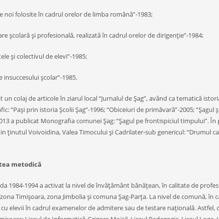
 noi folosite în cadrul orelor de limba română”-1983;
are şcolară şi profesională, realizată în cadrul orelor de dirigenţie”-1984;
tele şi colectivul de elevi”-1985;
e insuccesului şcolar”-1985.
t un colaj de articole în ziarul local “Jurnalul de Şag”, având ca tematică istori
c: “Paşi prin istoria Şcolii Şag”-1996; “Obiceiuri de primăvară”-2005; “Şagul şi
013 a publicat Monografia comunei Şag: “Şagul pe frontispiciul timpului”. În p
n ţinutul Voivoidina, Valea Timocului şi Cadrilater-sub genericul: “Drumul cal
atea metodică
da 1984-1994 a activat la nivel de învăţământ bănăţean, în calitate de profe
ona Timişoara, zona Jimbolia şi comuna Şag-Parţa. La nivel de comună, în cal
 cu elevii în cadrul examenelor de admitere sau de testare naţională. Astfel, că