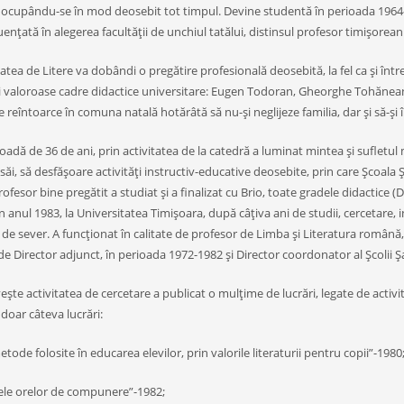
 ocupându-se în mod deosebit tot timpul. Devine studentă în perioada 1964-19
luenţată în alegerea facultăţii de unchiul tatălui, distinsul profesor timişorea
atea de Litere va dobândi o pregătire profesională deosebită, la fel ca şi într
i valoroase cadre didactice universitare: Eugen Todoran, Gheorghe Tohăneanu
e reîntoarce în comuna natală hotărâtă să nu-şi neglijeze familia, dar şi să-ş
oadă de 36 de ani, prin activitatea de la catedră a luminat mintea şi sufletul ma
i săi, să desfăşoare activităţi instructiv-educative deosebite, prin care Şcoala
ofesor bine pregătit a studiat şi a finalizat cu Brio, toate gradele didactice (De
n anul 1983, la Universitatea Timişoara, după câţiva ani de studii, cercetare,
de sever. A funcţionat în calitate de profesor de Limba şi Literatura română,
 de Director adjunct, în perioada 1972-1982 şi Director coordonator al Şcolii 
veşte activitatea de cercetare a publicat o mulţime de lucrări, legate de acti
doar câteva lucrări:
metode folosite în educarea elevilor, prin valorile literaturii pentru copii”-1980
ţele orelor de compunere”-1982;