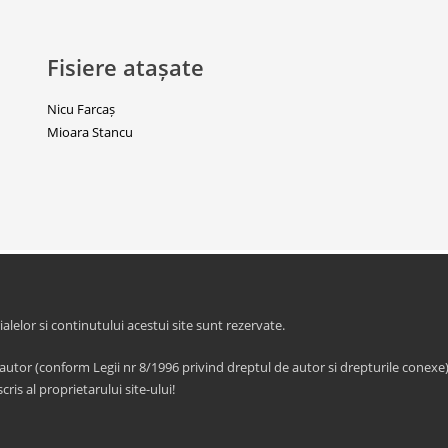
Fisiere atașate
Nicu Farcaș
Mioara Stancu
elor si continutului acestui site sunt rezervate.
 autor (conform Legii nr 8/1996 privind dreptul de autor si drepturile conexe)
cris al proprietarului site-ului!