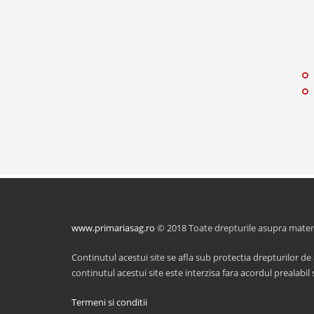
www.primariasag.ro
© 2018 Toate drepturile asupra material
Continutul acestui site se afla sub protectia drepturilor de
continutul acestui site este interzisa fara acordul prealabil s
Termeni si conditii