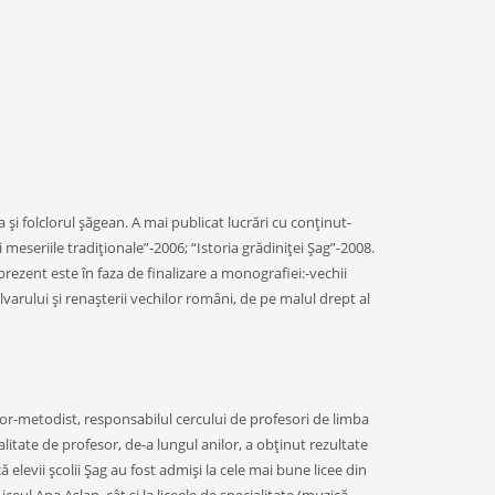
a şi folclorul şăgean. A mai publicat lucrări cu conţinut-
 meseriile tradiţionale”-2006; “Istoria grădiniţei Şag”-2008.
rezent este în faza de finalizare a monografiei:-vechii
varului şi renaşterii vechilor români, de pe malul drept al
sor-metodist, responsabilul cercului de profesori de limba
itate de profesor, de-a lungul anilor, a obţinut rezultate
 elevii şcolii Şag au fost admişi la cele mai bune licee din