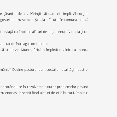
e
ţărani
ardeleni.
Părinţii
săi, oameni
simpli,
Gheorghe
dragostei pentru semeni. Şcoala a făcut-o în comuna natală
t o viaţă cu împliniri alături de soţia Lenuţa-Viorelia şi cei
espectat de întreaga
comunitate.
 să
studieze.
Munca
fizică
a
împletit-o
zilnic
cu
munca
omânia
’’. Devine pastorul
-p
enticostal al localităţii noastre.
,
ancorându-se în rezolvarea tuturor problemelor p
rivind
u enoriaşii bisericii fiind ală
turi de
ei la bucurii, î
mpliniri