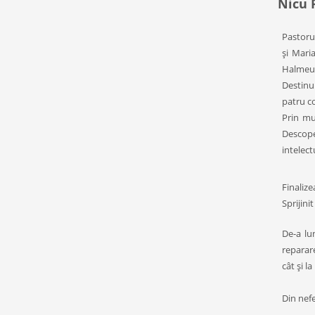
Nicu 
Pastoru
şi
Mari
Halmeu,
Destinul
patru
co
Prin
mu
Descope
intelect
F
inaliz
Sprijinit
De
-a
lu
reparar
cât şi l
Din nefe