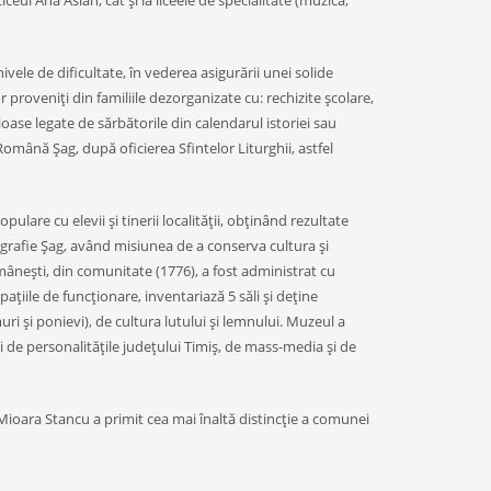
eul Ana Aslan, cât şi la liceele de specialitate (muzică,
vele de dificultate, în vederea asigurării unei solide
or proveniţi din familiile dezorganizate cu: rechizite şcolare,
oase legate de sărbătorile din calendarul istoriei sau
 Română Şag, după oficierea Sfintelor Liturghii, astfel
pulare cu elevii şi tinerii localităţii, obţinând rezultate
ografie Şag, având misiunea de a conserva cultura şi
mâneşti, din comunitate (1776), a fost administrat cu
iile de funcţionare, inventariază 5 săli şi deţine
i şi ponievi), de cultura lutului şi lemnului. Muzeul a
şi de personalităţile judeţului Timiş, de mass-media şi de
Mioara Stancu a primit cea mai înaltă distincţie a comunei