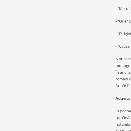
- “Metode
- “Orient
- “Dirigin
- "Cauzel
A publica
monografi
În anul 2
români di
Dunării”.
Activit
În perioa
română, z
notabile,