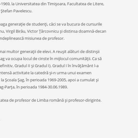
69, la Universitatea din Timişoara, Facultatea de Litere,
n Ştefan Pavelescu.
eaga generaţie de studenţi, căci se va bucura de cursurile
, Virgil Birău, Victor Ţârcovnicu şi distinsa doamnă-decan
i îndeplinească misiunea de profesor.
i multor generaţii de elevi. A reuşit alături de distinşii
 Şag va ocupa locul de cinste în mijlocul comunităţii. Ca să
finitiv, Gradul II şi Gradul I). Gradul I în învăţământ l-a
 intensă activitate la catedră şi-n urma unui examen
 la Şcoala Şag, în perioada 1969-2005, apoi a cumulat şi
Şag-Parţa, în perioada 1984-30.06.1989.
vitatea de profesor de Limba română şi profesor-diriginte.
;