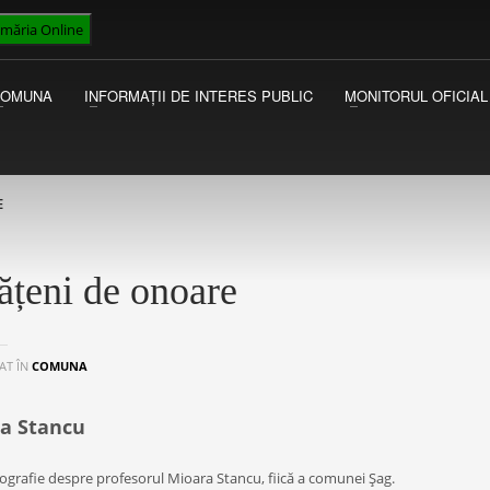
imăria Online
VICEPRIMAR
I
Luni - Miercuri 13:00 - 15:00
Ac
COMUNA
INFORMAȚII DE INTERES PUBLIC
MONITORUL OFICIAL
Joi - Vineri 09:00 - 13:00
au
Ma
E
ățeni de onoare
AT ÎN
COMUNA
a Stancu
iografie despre profesorul Mioara Stancu, fiică a comunei Şag.