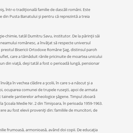
, într-o tradiţională familie de dascăli români. Este
 din Pusta Banatului şi pentru că reprezintă a treia
e-chimie, tatăl Dumitru Savu, institutor. De la părinţii săi
a neamului românesc, a învăţat să respecte universul
 la preotul Bisericii Ortodoxe Române Şag, distinsul paroh
suflet, care a tămăduit rănile pricinuite de moartea unicului
i bun din viaţă, deşi tatăl a fost o perioadă lungă, pensionar
văţa în vechea clădire a şcolii, în care s-a născut şi a
război, ocuparea comunei de trupele ruseşti, apoi de armata
cut tainele şantierelor arheologice şăgene. Timpul zboară
ă la Şcoala Medie Nr. 2 din Timişoara, în perioada 1959-1963.
e au fost elevii proveniţi din: familiile de muncitori, de
milie frumoasă, armonioasă, având doi copii. De educaţia