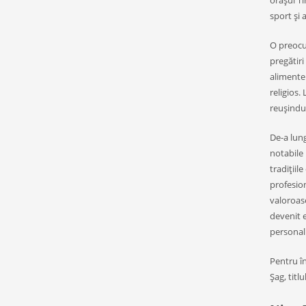
oraşul Ti
sport şi a
O preocup
pregătiri
alimente 
religios.
reuşindu-
De-a lung
notabile 
tradiţiil
profesion
valoroase
devenit e
personali
Pentru în
Şag, titl