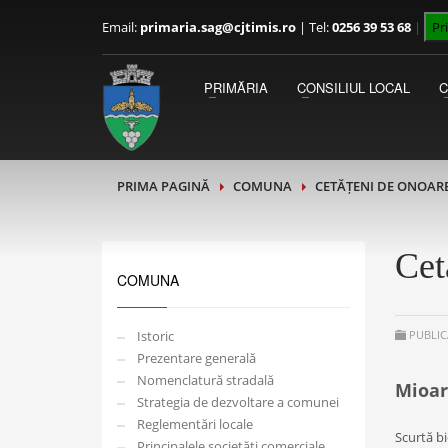
Email:
primaria.sag@cjtimis.ro
|
Tel:
0256 39 53 68
|
Pr
PRIMAR
Luni - Miercuri 09:00 - 13:00
PRIMĂRIA
CONSILIUL LOCAL
Joi - Vineri 13:00 - 15:00
PRIMA PAGINĂ
COMUNA
CETĂȚENI DE ONOAR
Cet
COMUNA
Istoric
PUBLIC
Prezentare generală
Nomenclatură stradală
Mioar
Strategia de dezvoltare a comunei
Reglementări locale
Scurtă b
Principalele societăți comerciale