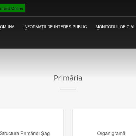
imăria Online
VICEPRIMAR
I
Luni - Miercuri 13:00 - 15:00
Ac
COMUNA
INFORMAȚII DE INTERES PUBLIC
MONITORUL OFICIAL
Joi - Vineri 09:00 - 13:00
au
Ma
Primăria
Structura Primăriei Șag
Organigramă