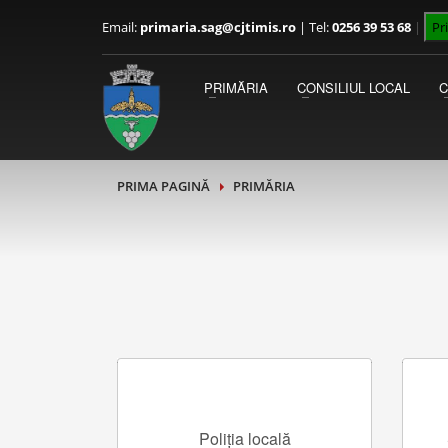
Email:
primaria.sag@cjtimis.ro
|
Tel:
0256 39 53 68
|
Pr
PRIMAR
Luni - Miercuri 09:00 - 13:00
PRIMĂRIA
CONSILIUL LOCAL
Joi - Vineri 13:00 - 15:00
PRIMA PAGINĂ
PRIMĂRIA
Poliția locală