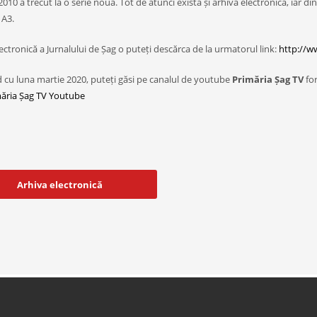
2010 a trecut la o serie nouă. Tot de atunci există și arhiva electronică, iar d
 A3.
ectronică a Jurnalului de Șag o puteți descărca de la urmatorul link:
http://w
 cu luna martie 2020, puteți găsi pe canalul de youtube
Primăria Șag TV
for
ăria Șag TV Youtube
Arhiva electronică