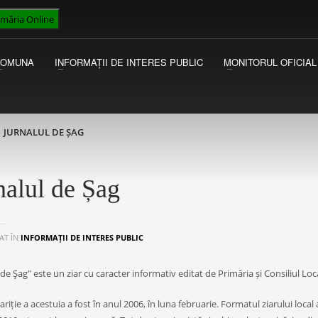
imăria Online
VICEPRIMAR
I
Luni - Miercuri 13:00 - 15:00
Ac
COMUNA
INFORMAȚII DE INTERES PUBLIC
MONITORUL OFICIAL
Joi - Vineri 09:00 - 13:00
au
Ma
JURNALUL DE ȘAG
nalul de Șag
AT ÎN
INFORMAȚII DE INTERES PUBLIC
 de Şag" este un ziar cu caracter informativ editat de Primăria și Consiliul Loc
riție a acestuia a fost în anul 2006, în luna februarie. Formatul ziarului local 