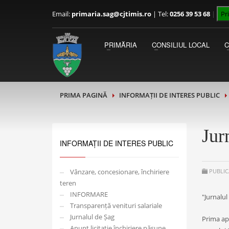
Email:
primaria.sag@cjtimis.ro
|
Tel:
0256 39 53 68
|
Pr
PRIMAR
Luni - Miercuri 09:00 - 13:00
PRIMĂRIA
CONSILIUL LOCAL
Joi - Vineri 13:00 - 15:00
PRIMA PAGINĂ
INFORMAȚII DE INTERES PUBLIC
Jur
INFORMAȚII DE INTERES PUBLIC
Vânzare, concesionare, închiriere
PUBLIC
teren
INFORMARE
"Jurnalul
Transparență venituri salariale
Jurnalul de Șag
Prima apa
Anunț licitație închiriere pășune