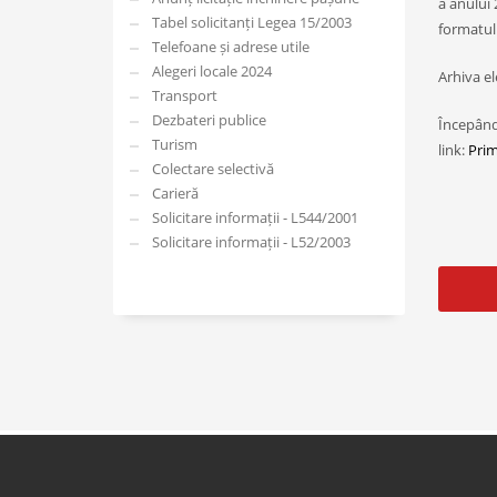
a anului 
Tabel solicitanți Legea 15/2003
formatul
Telefoane și adrese utile
Alegeri locale 2024
Arhiva el
Transport
Dezbateri publice
Începând
Turism
link:
Prim
Colectare selectivă
Carieră
Solicitare informații - L544/2001
Solicitare informații - L52/2003