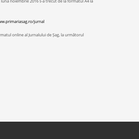
in luna noiembrie 2016 s-a trecut de la formatul A4 la
ww.primariasag.ro/jurnal
matul online al Jurnalului de Șag, la următorul