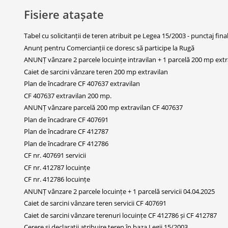
Fisiere atașate
Tabel cu solicitanții de teren atribuit pe Legea 15/2003 - punctaj fina
Anunț pentru Comercianții ce doresc să participe la Rugă
ANUNȚ vânzare 2 parcele locuințe intravilan + 1 parcelă 200 mp extr
Caiet de sarcini vânzare teren 200 mp extravilan
Plan de încadrare CF 407637 extravilan
CF 407637 extravilan 200 mp.
ANUNȚ vânzare parcelă 200 mp extravilan CF 407637
Plan de încadrare CF 407691
Plan de încadrare CF 412787
Plan de încadrare CF 412786
CF nr. 407691 servicii
CF nr. 412787 locuințe
CF nr. 412786 locuințe
ANUNȚ vânzare 2 parcele locuințe + 1 parcelă servicii 04.04.2025
Caiet de sarcini vânzare teren servicii CF 407691
Caiet de sarcini vânzare terenuri locuințe CF 412786 și CF 412787
Cerere și declarații atribuire teren în baza Legii 15/2003