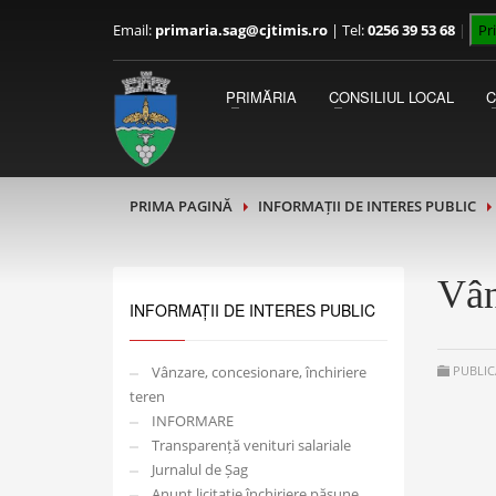
Email:
primaria.sag@cjtimis.ro
|
Tel:
0256 39 53 68
|
Pr
PRIMAR
Luni - Miercuri 09:00 - 13:00
PRIMĂRIA
CONSILIUL LOCAL
Joi - Vineri 13:00 - 15:00
PRIMA PAGINĂ
INFORMAȚII DE INTERES PUBLIC
Vân
INFORMAȚII DE INTERES PUBLIC
Vânzare, concesionare, închiriere
PUBLIC
teren
INFORMARE
Transparență venituri salariale
Jurnalul de Șag
Anunț licitație închiriere pășune