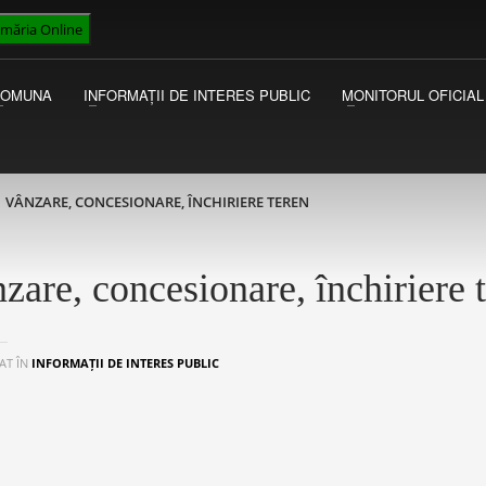
imăria Online
VICEPRIMAR
I
Luni - Miercuri 13:00 - 15:00
Ac
COMUNA
INFORMAȚII DE INTERES PUBLIC
MONITORUL OFICIAL
Joi - Vineri 09:00 - 13:00
au
Ma
VÂNZARE, CONCESIONARE, ÎNCHIRIERE TEREN
zare, concesionare, închiriere 
AT ÎN
INFORMAȚII DE INTERES PUBLIC