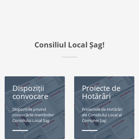
Consiliul Local Șag!
Dispoziții
Proiecte de
convocare
Hotărâri
Dispozițiile privind
Proiectele de Hotărâri
convocările membrilor
ale Consiliului Local al
Consiliului Local Șag
Comunei Șag.