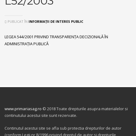
L52/2003
PUBLICAT ÎN
INFORMAȚII DE INTERES PUBLIC
LEGEA 544/2001 PRIVIND TRANSPARENȚA DECIZIONALĂ ÎN
ADMINISTRAȚIA PUBLICĂ
www.primariasag.ro
© 2018 Toate drepturile asupra materialelor si
continutului acestui site sunt rezervate.
Continutul acestui site se afla sub protectia drepturilor de autor
(conform Legii nr 8/1996 privind dreptul de autor si drepturile