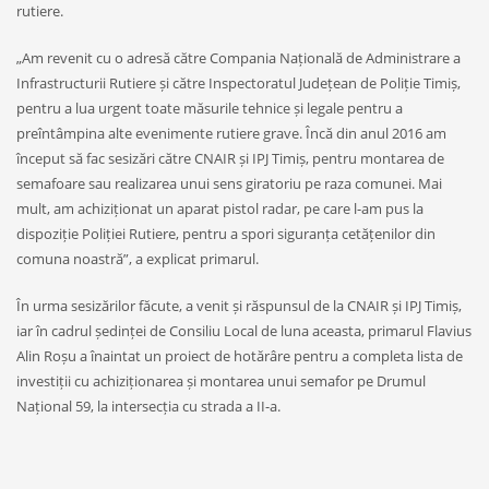
rutiere.
„Am revenit cu o adresă către Compania Națională de Administrare a
Infrastructurii Rutiere și către Inspectoratul Județean de Poliție Timiș,
pentru a lua urgent toate măsurile tehnice și legale pentru a
preîntâmpina alte evenimente rutiere grave. Încă din anul 2016 am
început să fac sesizări către CNAIR și IPJ Timiș, pentru montarea de
semafoare sau realizarea unui sens giratoriu pe raza comunei. Mai
mult, am achiziționat un aparat pistol radar, pe care l-am pus la
dispoziție Poliției Rutiere, pentru a spori siguranța cetățenilor din
comuna noastră”, a explicat primarul.
În urma sesizărilor făcute, a venit și răspunsul de la CNAIR și IPJ Timiș,
iar în cadrul ședinței de Consiliu Local de luna aceasta, primarul Flavius
Alin Roșu a înaintat un proiect de hotărâre pentru a completa lista de
investiții cu achiziționarea și montarea unui semafor pe Drumul
Național 59, la intersecția cu strada a II-a.