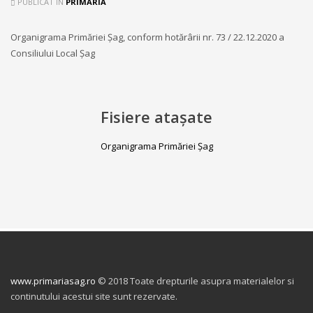
PUBLICAT ÎN
PRIMĂRIA
Organigrama Primăriei Șag, conform hotărârii nr. 73 / 22.12.2020 a
Consiliului Local Șag
Fisiere atașate
Organigrama Primăriei Șag
www.primariasag.ro
© 2018 Toate drepturile asupra materialelor si
continutului acestui site sunt rezervate.